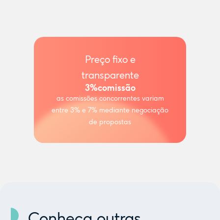
Preço fixo e
transparente
3%
comissão
as comissões concorrentes variam
entre 3% e 7% mediante negociação
de propostas
Conheça outras