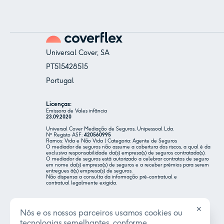
Universal Cover, SA
PT515428515
Portugal
Licenças:
Emissora de Vales infância
23.09.2020
Universal Cover Mediação de Seguros, Unipessoal Lda.
Nº Registo ASF:
420560995
Ramos: Vida e Não Vida | Categoria: Agente de Seguros
O mediador de seguros não assume a cobertura dos riscos, a qual é da
exclusiva responsabilidade da(s) empresa(s) de seguros contratada(s).
O mediador de seguros está autorizado a celebrar contratos de seguro
em nome da(s) empresa(s) de seguros e a receber prémios para serem
entregues à(s) empresa(s) de seguros.
Não dispensa a consulta da informação pré-contratual e
contratual legalmente exigida.
✕
help@coverflex.com
Nós e os nossos parceiros usamos cookies ou
tecnologias semelhantes, conforme