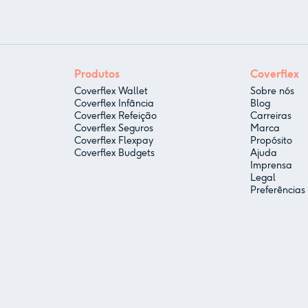
Produtos
Coverflex
Coverflex Wallet
Sobre nós
Coverflex Infância
Blog
Coverflex Refeição
Carreiras
Coverflex Seguros
Marca
Coverflex Flexpay
Propósito
Coverflex Budgets
Ajuda
Imprensa
Legal
Preferências