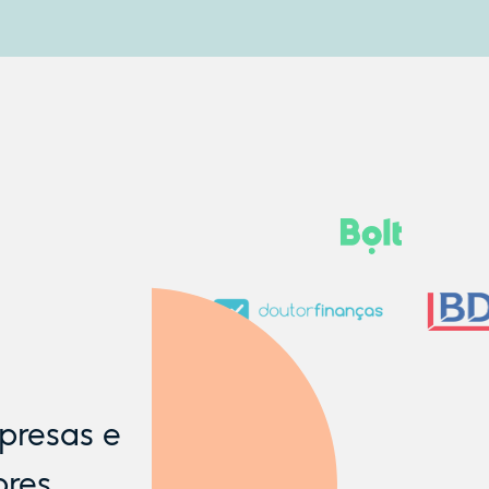
resas e
ores