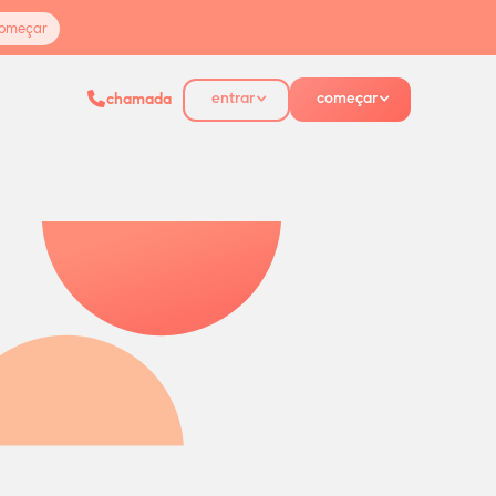
omeçar
entrar
começar
chamada