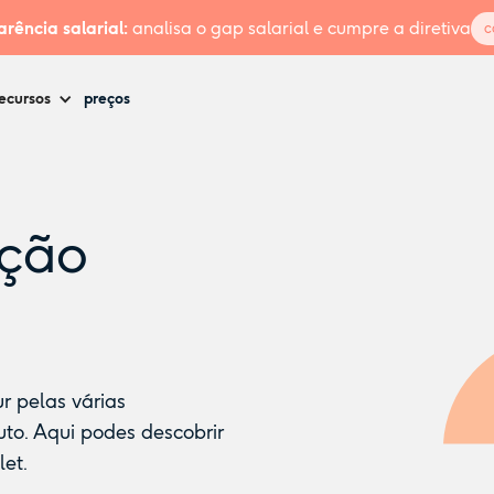
rência salarial:
analisa o gap salarial e cumpre a diretiva
c
ecursos
preços
ção
r pelas várias
to. Aqui podes descobrir
et.