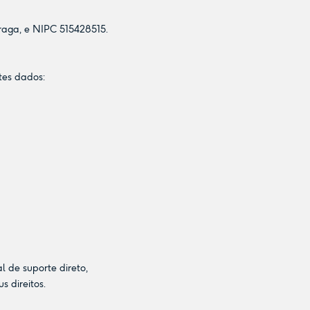
Braga, e NIPC 515428515.
tes dados:
l de suporte direto,
s direitos.