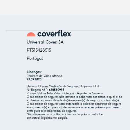
Universal Cover, SA
PT515428515
Portugal
Licenças:
Emissora de Vales infância
23.09.2020
Universal Cover Mediação de Seguros, Unipessoal Lda.
Nº Registo ASF:
420560995
Ramos: Vida e Não Vida | Categoria: Agente de Seguros
O mediador de seguros não assume a cobertura dos riscos, a qual é da
exclusiva responsabilidade da(s) empresa(s) de seguros contratada(s).
O mediador de seguros está autorizado a celebrar contratos de seguro
em nome da(s) empresa(s) de seguros e a receber prémios para serem
entregues à(s) empresa(s) de seguros.
Não dispensa a consulta da informação pré-contratual e
contratual legalmente exigida.