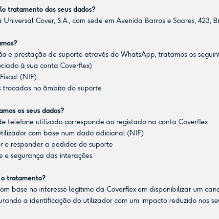
lo tratamento dos seus dados?
 Universal Cover, S.A., com sede em Avenida Barros e Soares, 423, 
tamos?
ção e prestação de suporte através do WhatsApp, tratamos os seguin
ciado à sua conta Coverflex)
Fiscal (NIF)
 trocadas no âmbito do suporte
atamos os seus dados?
e telefone utilizado corresponde ao registado na conta Coverflex
utilizador com base num dado adicional (NIF)
dor e responder a pedidos de suporte
de e segurança das interações
a o tratamento?
m base no interesse legítimo da Coverflex em disponibilizar um cana
gurando a identificação do utilizador com um impacto reduzido nos seu