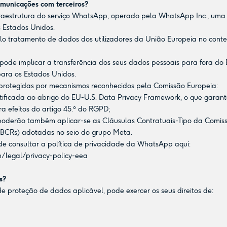
omunicações com terceiros?
 infraestrutura do serviço WhatsApp, operado pela WhatsApp Inc., u
s Estados Unidos.
lo tratamento de dados dos utilizadores da União Europeia no conte
pode implicar a transferência dos seus dados pessoais para fora d
ra os Estados Unidos.
o protegidas por mecanismos reconhecidos pela Comissão Europeia:
rtificada ao abrigo do EU-U.S. Data Privacy Framework, o que garant
 efeitos do artigo 45.º do RGPD;
poderão também aplicar-se as Cláusulas Contratuais-Tipo da Comis
 (BCRs) adotadas no seio do grupo Meta.
de consultar a política de privacidade da WhatsApp aqui:
/legal/privacy-policy-eea
s?
e proteção de dados aplicável, pode exercer os seus direitos de: