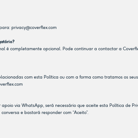
 para:
privacy@coverflex.com
gatório?
nal é completamente opcional. Pode continuar a contactar a Coverfle
relacionadas com esta Política ou com a forma como tratamos os seu
verflex.com
apoio via WhatsApp, será necessário que aceite esta Política de Pr
a conversa e bastará responder com “Aceito”.