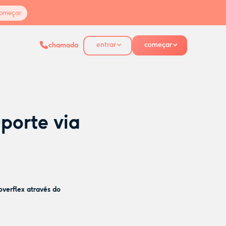
omeçar
entrar
começar
chamada
porte via
overflex através do