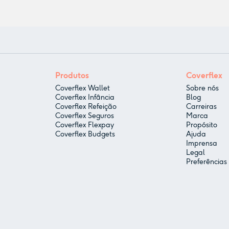
Produtos
Coverflex
Coverflex Wallet
Sobre nós
Coverflex Infância
Blog
Coverflex Refeição
Carreiras
Coverflex Seguros
Marca
Coverflex Flexpay
Propósito
Coverflex Budgets
Ajuda
Imprensa
Legal
Preferências