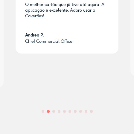
ão que já tive até agora. A
A solução tudo-em-um
excelente. Adoro usar a
para benefícios para o
Cartão refeição, benefíc
de impostos, budgets e
para a equipa: tudo is
com uma experiência de
excelente.
cial Officer
Miguel S.
Venture Partner