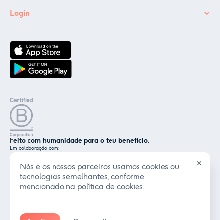
Login
Feito com humanidade para o teu benefício.
Em colaboração com:
✕
Nós e os nossos parceiros usamos cookies ou
tecnologias semelhantes, conforme
Certificado por:
mencionado na
política de cookies
.
© Coverflex 2026. Todos os direitos reservados.