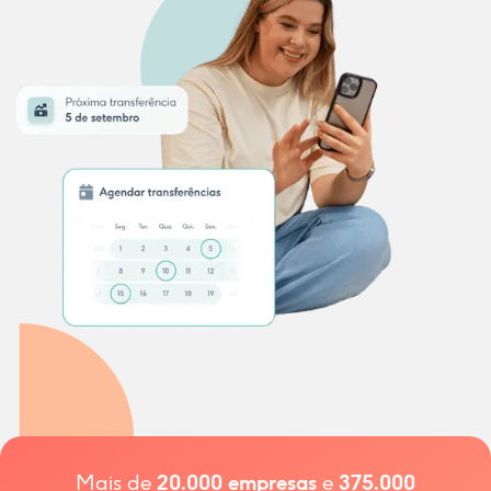
Mais de
20.000
empresas
e
375.000