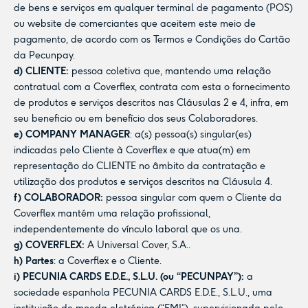
de bens e serviços em qualquer terminal de pagamento (POS)
ou website de comerciantes que aceitem este meio de
pagamento, de acordo com os Termos e Condições do Cartão
da Pecunpay.
d) CLIENTE:
pessoa coletiva que, mantendo uma relação
contratual com a Coverflex, contrata com esta o fornecimento
de produtos e serviços descritos nas Cláusulas 2 e 4, infra, em
seu beneficio ou em benefício dos seus Colaboradores.
e) COMPANY MANAGER
: a(s) pessoa(s) singular(es)
indicadas pelo Cliente à Coverflex e que atua(m) em
representação do CLIENTE no âmbito da contratação e
utilização dos produtos e serviços descritos na Cláusula 4.
f) COLABORADOR:
pessoa singular com quem o Cliente da
Coverflex mantém uma relação profissional,
independentemente do vínculo laboral que os una.
g) COVERFLEX:
A Universal Cover, S.A..
h) Partes
: a Coverflex e o Cliente.
i) PECUNIA CARDS E.D.E., S.L.U. (ou “PECUNPAY”):
a
sociedade espanhola PECUNIA CARDS E.D.E., S.L.U., uma