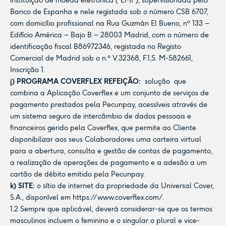
instituição de moeda eletrónica (“EMI”), supervisionada pelo
Banco de Espanha e nele registada sob o número CSB 6707,
com domicílio profissional na Rua Guzmán El Bueno, nº 133 –
Edifício América – Bajo B – 28003 Madrid, com o número de
identificação fiscal B86972346, registada no Registo
Comercial de Madrid sob o n.º V.32368, F.1,S. M-582661,
Inscrição 1.
j) PROGRAMA COVERFLEX REFEIÇÃO:
solução
que
combina a Aplicação Coverflex e um conjunto de serviços de
pagamento prestados pela Pecunpay, acessíveis através de
um sistema seguro de intercâmbio de dados pessoais e
financeiros gerido pela Coverflex, que permite ao Cliente
disponibilizar aos seus Colaboradores uma carteira virtual
para a abertura, consulta e gestão de contas de pagamento,
a realização de operações de pagamento e a adesão a um
cartão de débito emitido pela Pecunpay.
k) SITE:
o sítio de internet da propriedade da Universal Cover,
S.A., disponível em
https://www.coverflex.com/
.
1.2 Sempre que aplicável, deverá considerar-se que os termos
masculinos incluem o feminino e o singular o plural e vice-