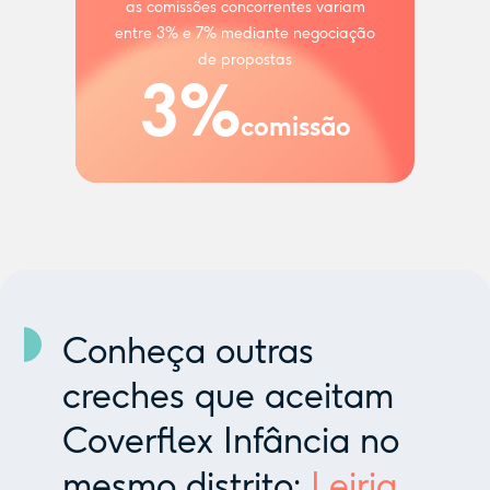
as comissões concorrentes variam
entre 3% e 7% mediante negociação
de propostas
3%
comissão
Conheça outras
creches que aceitam
Coverflex Infância no
mesmo distrito:
Leiria