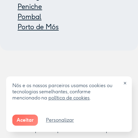
Peniche
Pombal
Porto de Mós
✕
Nós e os nossos parceiros usamos cookies ou
tecnologias semelhantes, conforme
Explora a nossa rede credenciada de
mencionado na
política de cookies
.
creches e jardins-de-infância
Procuras uma creche ou jardim-de-infância noutro distrito? É
Aceitar
Personalizar
possível pagar com os vales infância Coverflex em instituições
distribuídas por todo o país. Encontra-as no mapa abaixo.