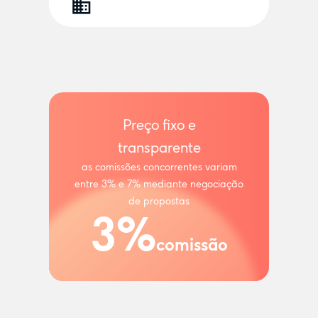
Preço fixo e
transparente
as comissões concorrentes variam
entre 3% e 7% mediante negociação
de propostas
3%
comissão