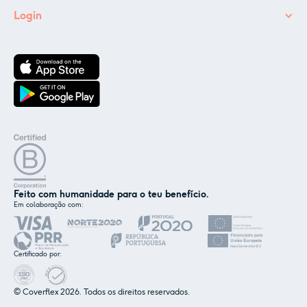
Login
Feito com humanidade para o teu benefício.
Em colaboração com:
✕
Nós e os nossos parceiros usamos cookies ou
tecnologias semelhantes, conforme
Certificado por:
mencionado na
política de cookies
.
© Coverflex 2026. Todos os direitos reservados.
Aceitar
Personalizar