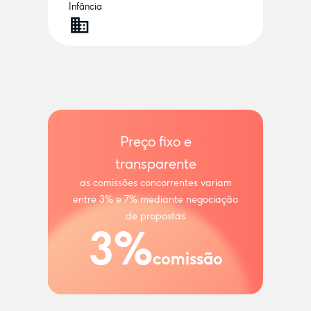
Infância
Preço fixo e
transparente
as comissões concorrentes variam
entre 3% e 7% mediante negociação
de propostas
3%
comissão