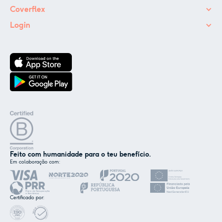
Coverflex
Login
Feito com humanidade para o teu benefício.
Em colaboração com:
✕
Nós e os nossos parceiros usamos cookies ou
tecnologias semelhantes, conforme
Certificado por:
mencionado na
política de cookies
.