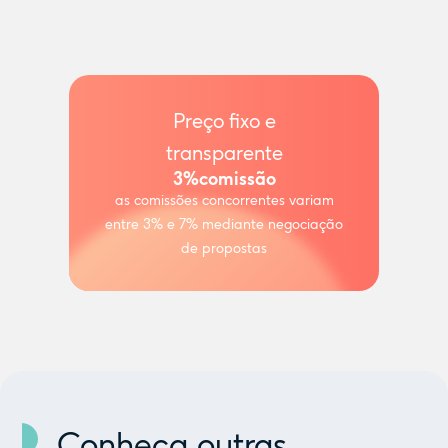
Preço fixo e
transparente
3%
comissão
as comissões concorrentes variam
entre 3% e 7% mediante negociação
de propostas
Conheça outras