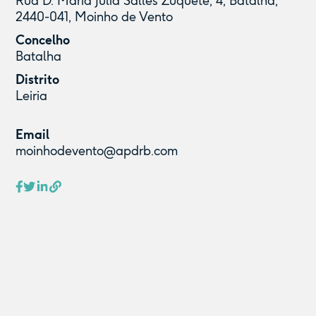
Rua D. Maria Júlia Salles Zuquete, 4, Batalha,
2440-041, Moinho de Vento
Concelho
Batalha
Distrito
Leiria
Email
moinhodevento@apdrb.com