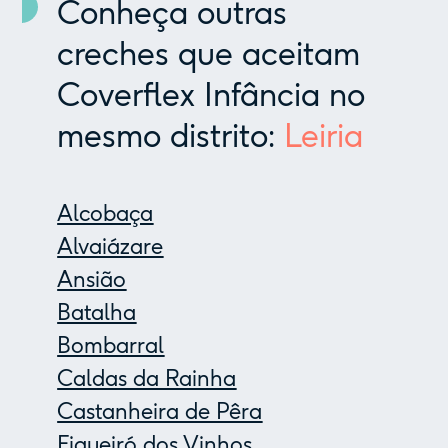
Conheça outras
creches que aceitam
Coverflex Infância no
mesmo distrito:
Leiria
Alcobaça
Alvaiázare
Ansião
Batalha
Bombarral
Caldas da Rainha
Castanheira de Pêra
Figueiró dos Vinhos