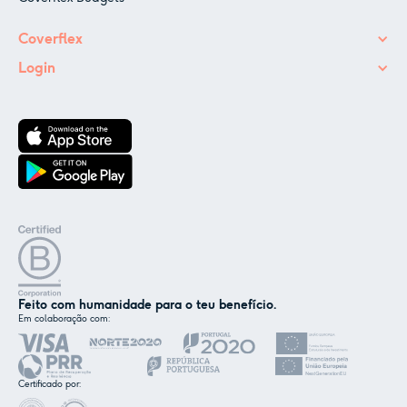
Coverflex
Login
Feito com humanidade para o teu benefício.
Em colaboração com:
✕
Nós e os nossos parceiros usamos cookies ou
tecnologias semelhantes, conforme
Certificado por:
mencionado na
política de cookies
.