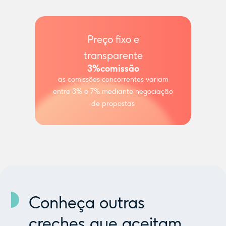
Preço fixo e
transparente
3%
comissão
as comissões concorrentes variam
entre 3% e 7% mediante negociação
de propostas
Conheça outras
creches que aceitam