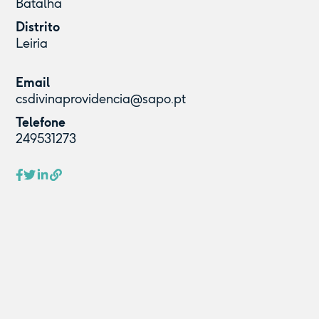
Batalha
Distrito
Leiria
Email
csdivinaprovidencia@sapo.pt
Telefone
249531273