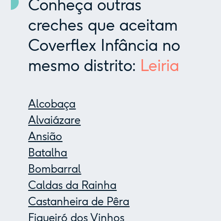
Conheça outras
creches que aceitam
Coverflex Infância no
mesmo distrito:
Leiria
Alcobaça
Alvaiázare
Ansião
Batalha
Bombarral
Caldas da Rainha
Castanheira de Pêra
Figueiró dos Vinhos