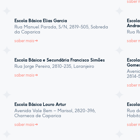
saber 
Escola Básica Elias Garcia
Escola
Andra
Rua Manuel Parada, S/N, 2819-505, Sobreda
da Caparica
Rua R
saber mais
saber 
Escola Básica e Secundária Francisco Simões
Escola
Gome
Rua Jorge Pereira, 2810-235, Laranjeiro
Avenid
saber mais
2814-
saber 
Escola Básica Louro Artur
Escola
Avenida Vale Bem – Marisol, 2820-396,
Rua d
Charneca de Caparica
Habit
saber mais
saber 