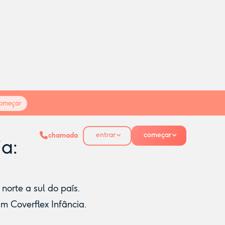
omeçar
entrar
começar
chamada
ia:
orte a sul do país.
m Coverflex Infância.