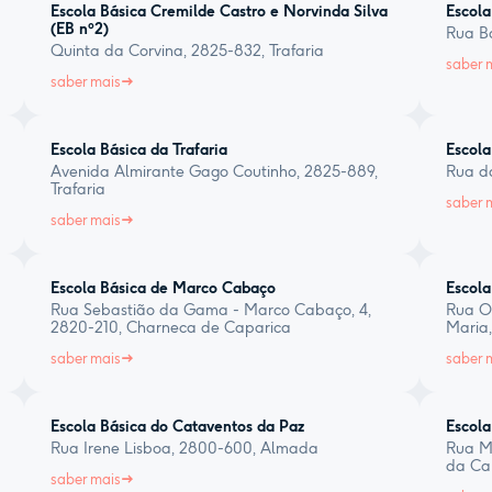
Escola Básica Cremilde Castro e Norvinda Silva
Escola
(EB nº2)
Rua Ba
Quinta da Corvina, 2825-832, Trafaria
saber 
saber mais
Escola Básica da Trafaria
Escola
Avenida Almirante Gago Coutinho, 2825-889,
Rua d
Trafaria
saber 
saber mais
Escola Básica de Marco Cabaço
Escola
Rua Sebastião da Gama - Marco Cabaço, 4,
Rua O
2820-210, Charneca de Caparica
Maria
saber mais
saber 
Escola Básica do Cataventos da Paz
Escola
Rua Irene Lisboa, 2800-600, Almada
Rua Mi
da Ca
saber mais