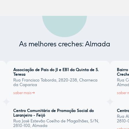
As melhores creches: Almada
Associação de Pais do JI e EB1 da Quinta de S.
Bairro
Teresa
Crech
Rua Francisco Taborda, 2820-238, Charneca
Rua C
da Caparica
Alma
saber mais
saber 
Centro Comunitário de Promoção Social do
Centro
Laranjeiro - Feijó
Rua A
Rua José Estevâo Coelho de Magalhães, S/N,
2810-
2810-100, Almada