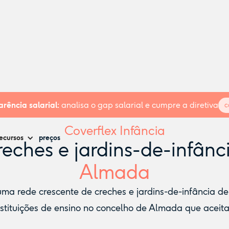
rência salarial:
analisa o gap salarial e cumpre a diretiva
c
Coverflex Infância
ecursos
preços
eches e jardins-de-infânc
Almada
a rede crescente de creches e jardins-de-infância de n
stituições de ensino no concelho de Almada que aceita