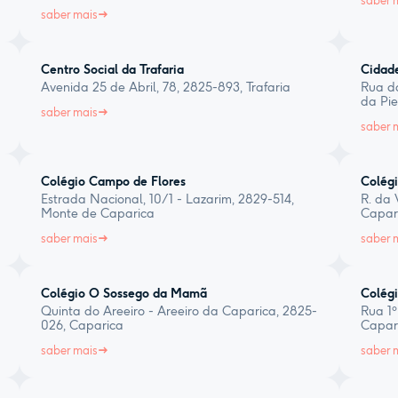
saber 
saber mais
Centro Social da Trafaria
Cidade
Avenida 25 de Abril, 78, 2825-893, Trafaria
Rua da
da Pi
saber mais
saber 
Colégio Campo de Flores
Colég
Estrada Nacional, 10/1 - Lazarim, 2829-514,
R. da 
Monte de Caparica
Capar
saber mais
saber 
Colégio O Sossego da Mamã
Colég
Quinta do Areeiro - Areeiro da Caparica, 2825-
Rua 1º
026, Caparica
Capar
saber mais
saber 