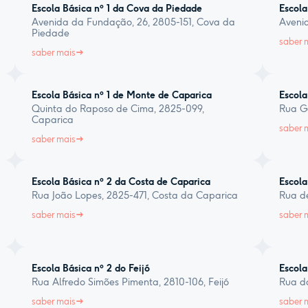
Escola Básica nº 1 da Cova da Piedade
Escola
Avenida da Fundação, 26, 2805-151, Cova da
Avenid
Piedade
saber 
saber mais
Escola Básica nº 1 de Monte de Caparica
Escola
Quinta do Raposo de Cima, 2825-099,
Rua Ga
Caparica
saber 
saber mais
Escola Básica nº 2 da Costa de Caparica
Escola
Rua João Lopes, 2825-471, Costa da Caparica
Rua d
saber mais
saber 
Escola Básica nº 2 do Feijó
Escola
Rua Alfredo Simões Pimenta, 2810-106, Feijó
Rua do
saber mais
saber 