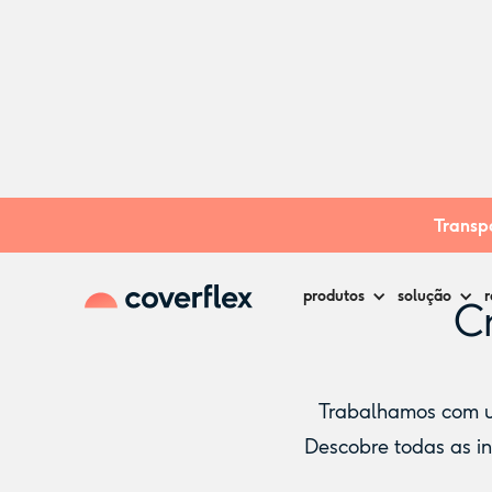
Home
Creches
Almada
Transpa
produtos
solução
r
Cr
Trabalhamos com um
Descobre todas as in