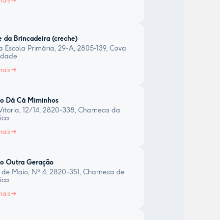
mais
 da Brincadeira (creche)
 Escola Primária, 29-A, 2805-139, Cova
edade
mais
io Dá Cá Miminhos
Vitoria, 12/14, 2820-338, Charneca da
ica
mais
io Outra Geração
 de Maio, Nº 4, 2820-351, Charneca de
ica
mais