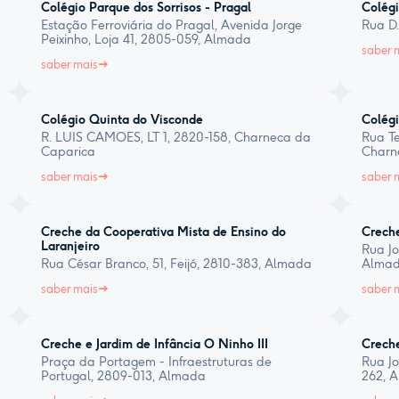
Colégio Parque dos Sorrisos - Pragal
Colégi
Estação Ferroviária do Pragal, Avenida Jorge
Rua D.
Peixinho, Loja 41, 2805-059, Almada
saber 
saber mais
Colégio Quinta do Visconde
Colégi
R. LUIS CAMOES, LT 1, 2820-158, Charneca da
Rua Te
Caparica
Charn
saber mais
saber 
Creche da Cooperativa Mista de Ensino do
Creche
Laranjeiro
Rua Jo
Rua César Branco, 51, Feijó, 2810-383, Almada
Alma
saber mais
saber 
Creche e Jardim de Infância O Ninho III
Creche
Praça da Portagem - Infraestruturas de
Rua Jo
Portugal, 2809-013, Almada
262, 