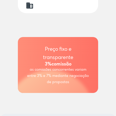
Preço fixo e
transparente
3%
comissão
as comissões concorrentes variam
entre 3% e 7% mediante negociação
de propostas