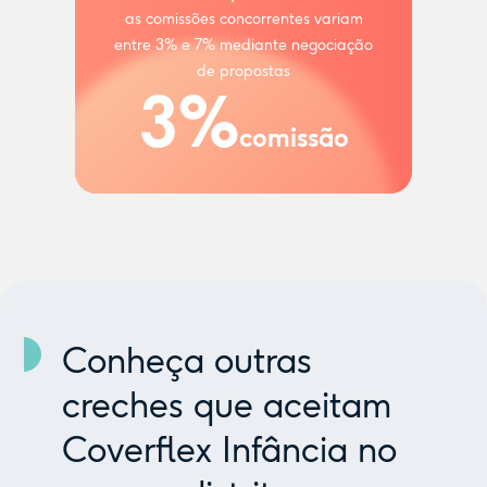
as comissões concorrentes variam
entre 3% e 7% mediante negociação
de propostas
3%
comissão
Conheça outras
creches que aceitam
Coverflex Infância no