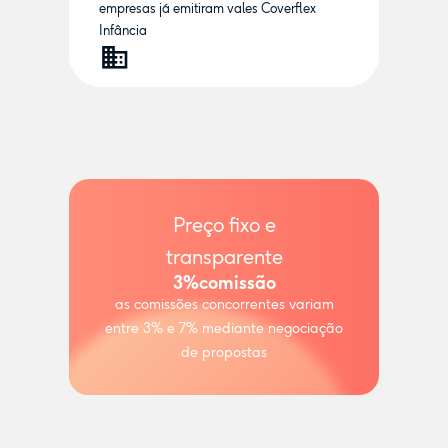
empresas já emitiram vales Coverflex
Infância
Preço fixo e
transparente
3%
comissão
as comissões concorrentes variam
entre 3% e 7% mediante negociação
de propostas