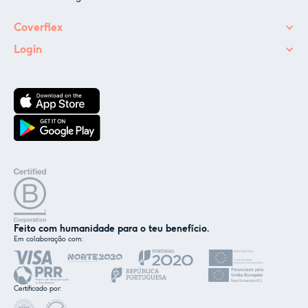
Coverflex
Login
Feito com humanidade para o teu benefício.
Em colaboração com:
✕
Nós e os nossos parceiros usamos cookies ou
tecnologias semelhantes, conforme
Certificado por:
mencionado na
política de cookies
.