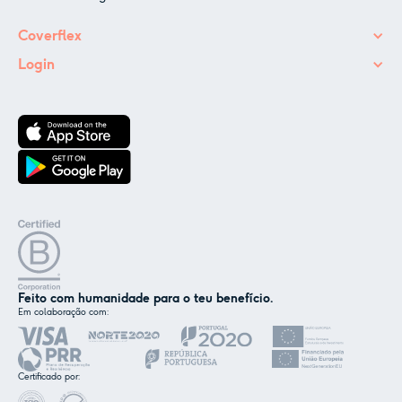
Coverflex
Login
Feito com humanidade para o teu benefício.
Em colaboração com:
✕
Nós e os nossos parceiros usamos cookies ou
tecnologias semelhantes, conforme
Certificado por:
mencionado na
política de cookies
.