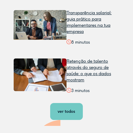
Transparência salarial:
guia prático para
implementares na tua
empresa
8
minutos
Retenção de talento
através do seguro de
saúde: o que os dados
mostram
3
minutos
ver todos