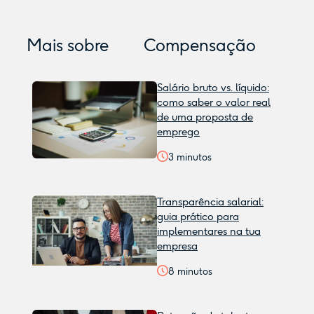
Mais sobre
Compensação
Salário bruto vs. líquido:
como saber o valor real
de uma proposta de
emprego
3
minutos
Transparência salarial:
guia prático para
implementares na tua
empresa
8
minutos