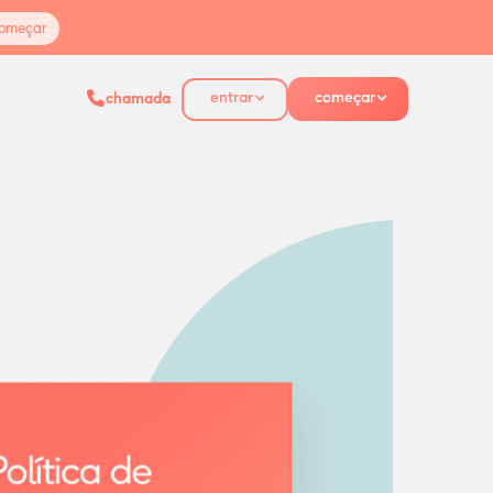
omeçar
entrar
começar
chamada