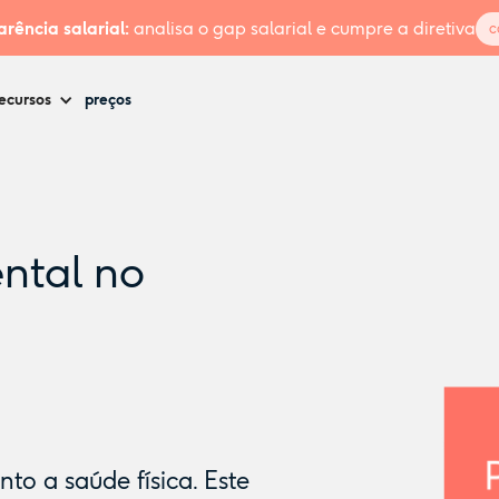
rência salarial:
analisa o gap salarial e cumpre a diretiva
c
ecursos
preços
ntal no
to a saúde física. Este