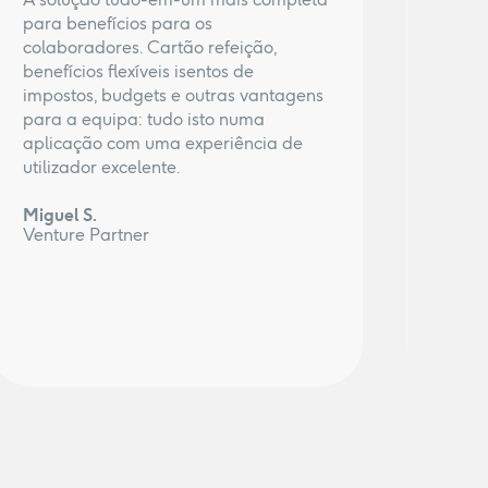
para benefícios para os
está a
colaboradores. Cartão refeição,
produ
benefícios flexíveis isentos de
venda
impostos, budgets e outras vantagens
autom
para a equipa: tudo isto numa
de bu
aplicação com uma experiência de
muita
utilizador excelente.
barat
Miguel S.
Adria
Venture Partner
COO