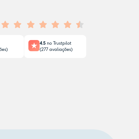
4.5
no Trustpilot
ões)
(
277
avaliações)