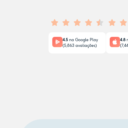
4.5
na Google Play
4.8
n
(
5,863
avaliações)
(
7,4