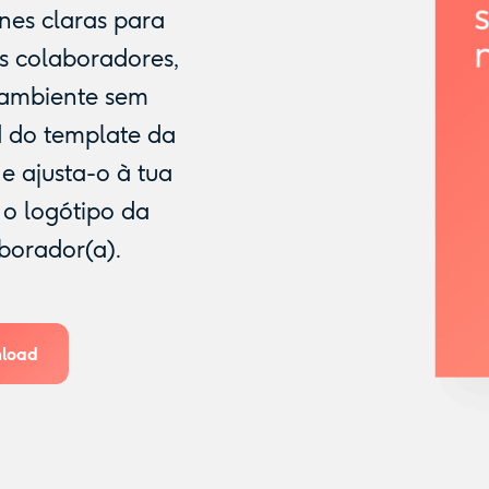
ines claras para
s colaboradores,
m ambiente sem
d do template da
e ajusta-o à tua
 o logótipo da
borador(a).
load