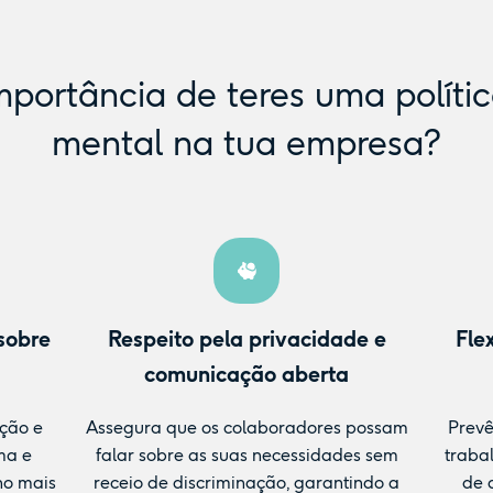
mportância de teres uma políti
mental na tua empresa?
sobre
Respeito pela privacidade e
Fle
comunicação aberta
ação e
Assegura que os colaboradores possam
Prevê
ma e
falar sobre as suas necessidades sem
traba
ho mais
receio de discriminação, garantindo a
de 