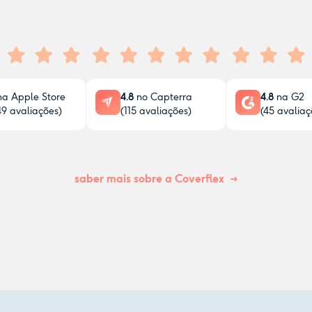
a Apple Store
4.8
no Capterra
4.8
na G2
49
avaliações)
(
115
avaliações)
(
45
avaliaç
saber mais sobre a Coverflex