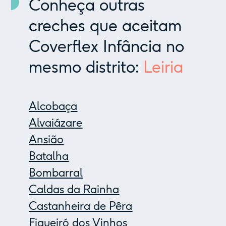
Conheça outras
creches que aceitam
Coverflex Infância no
mesmo distrito:
Leiria
Alcobaça
Alvaiázare
Ansião
Batalha
Bombarral
Caldas da Rainha
Castanheira de Pêra
Figueiró dos Vinhos