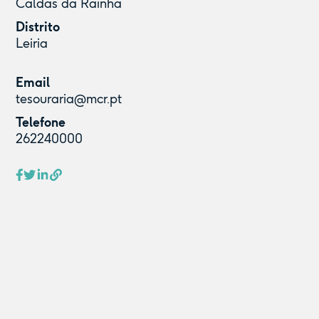
Caldas da Rainha
Distrito
Leiria
Email
tesouraria@mcr.pt
Telefone
262240000