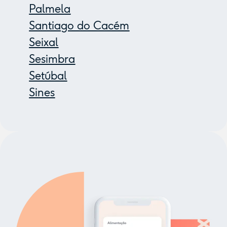
Palmela
Santiago do Cacém
Seixal
Sesimbra
Setúbal
Sines