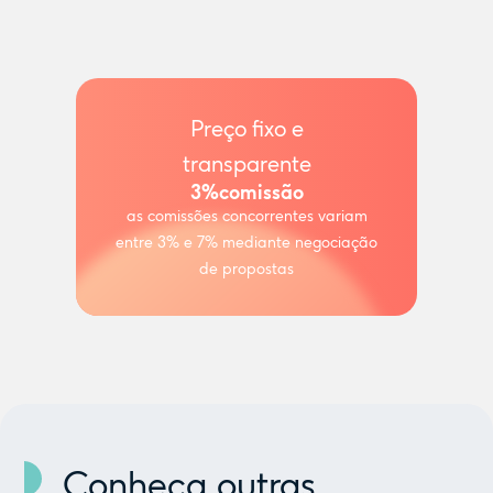
Preço fixo e
transparente
3%
comissão
as comissões concorrentes variam
entre 3% e 7% mediante negociação
de propostas
Conheça outras