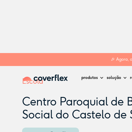
Home
Creches
Sesimbra
Centro Paroquial de Bem Estar
🎉 Agora, 
produtos
solução
r
Escola
Centro Paroquial de 
Social do Castelo de