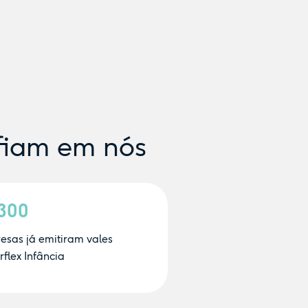
fiam em nós
.300
esas já emitiram vales
flex Infância