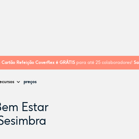
 Social do Castelo de Sesimbra
o
Cartão Refeição Coverflex é
GRÁTIS
para até 25 colaboradores!
Sa
ecursos
preços
Bem Estar
 Sesimbra