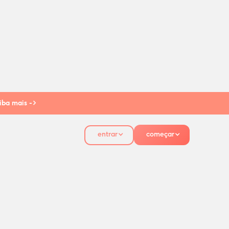
iba mais ->
entrar
começar