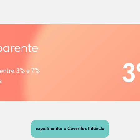
parente
3
 entre 3% e 7%
s
experimentar o Coverflex Infância