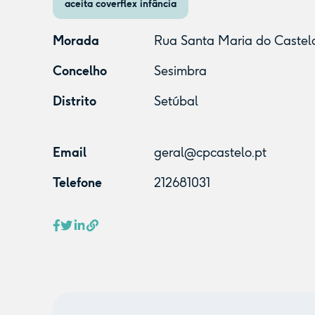
aceita coverflex infância
Morada
Rua Santa Maria do Castelo
Concelho
Sesimbra
Distrito
Setúbal
Email
geral@cpcastelo.pt
Telefone
212681031