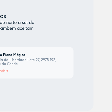
mos
de norte a sul do
e também aceitam
io Piano Mágico
a da Liberdade Lote 27, 2975-192,
a do Conde
mais