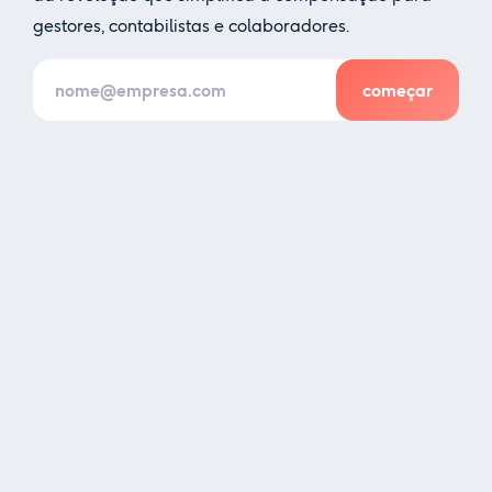
gestores, contabilistas e colaboradores.
✕
Nós e os nossos parceiros usamos cookies ou
tecnologias semelhantes, conforme
mencionado na
política de cookies
.
Aceitar
Personalizar