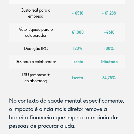
Custo real para a
~€510
~€1.238
empresa
Valor líquido para o
€1.000
~€610
colaborador
Dedução IRC
120%
100%
IRS para o colaborador
Isento
Tributado
TSU (empresa +
Isenta
34,75%
colaborador)
No contexto da saúde mental especificamente,
o impacto é ainda mais direto: remove a
barreira financeira que impede a maioria das
pessoas de procurar ajuda.