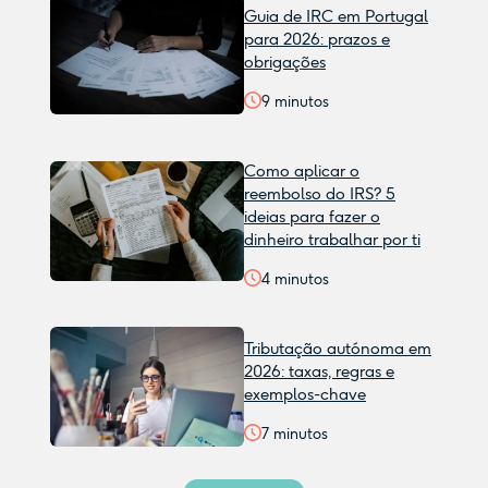
Guia de IRC em Portugal
para 2026: prazos e
obrigações
9
minutos
Como aplicar o
reembolso do IRS? 5
ideias para fazer o
dinheiro trabalhar por ti
4
minutos
Tributação autónoma em
2026: taxas, regras e
exemplos-chave
7
minutos