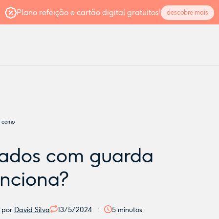
Plano refeição e cartão digital gratuitos!
descobre mais
: como
rados com guarda
unciona?
o por
David Silva
13/5/2024
5
minutos