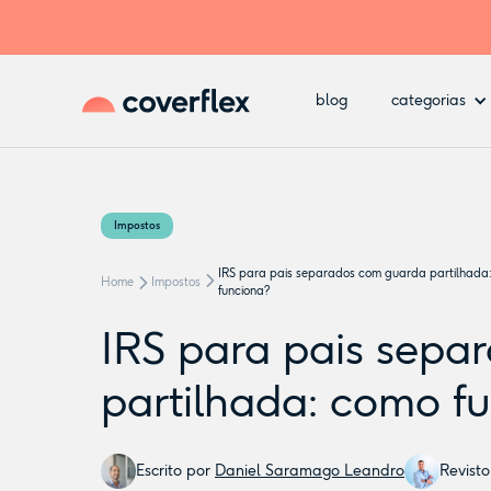
blog
categorias
Impostos
IRS para pais separados com guarda partilhada
Home
Impostos
funciona?
IRS para pais sepa
partilhada: como f
Escrito por
Daniel Saramago Leandro
Revist