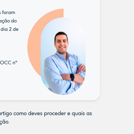
s foram
zação do
 dia 2 de
| OCC nº
artigo como deves proceder e quais as
ção.