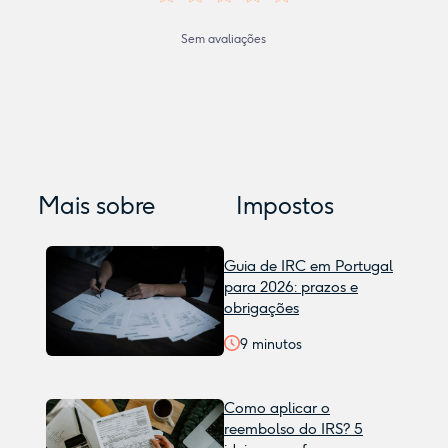
Sem avaliações
Mais sobre
Impostos
Guia de IRC em Portugal
para 2026: prazos e
obrigações
9
minutos
Como aplicar o
reembolso do IRS? 5