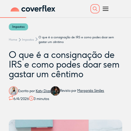
Impostos
O que é a consignação de IRS e como podes doar sem
Home
Impostos
gastar um cêntimo
O que é a consignação de
IRS e como podes doar sem
gastar um cêntimo
Escrito por
Katy Dias
Revisto por
Margarida Simões
6/4/2026
3
minutos