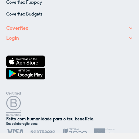
Coverflex Flexpay
Coverflex Budgets
Coverflex
Login
✕
Nós e os nossos parceiros usamos cookies ou
tecnologias semelhantes, conforme
mencionado na
política de cookies
.
Aceitar
Personalizar
Feito com humanidade para o teu benefício.
Em colaboração com: