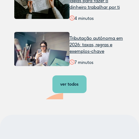
ideias para fazer o
dinheiro trabalhar por ti
4
minutos
Tributação autónoma em
2026: taxas, regras e
exemplos-chave
7
minutos
ver todos