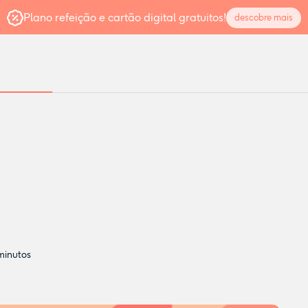
Plano refeição e cartão digital gratuitos!
descobre mais
inutos