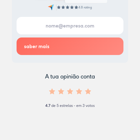
4.8 rating
A tua opinião conta
4.7
de
5
estrelas - em
3
votos