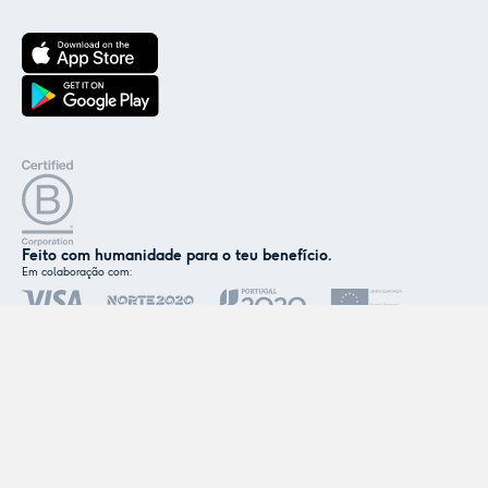
✕
Nós e os nossos parceiros usamos cookies ou
tecnologias semelhantes, conforme
mencionado na
política de cookies
.
Aceitar
Personalizar
Feito com humanidade para o teu benefício.
Em colaboração com:
Certificado por:
© Coverflex 2026. Todos os direitos reservados.
Portugal (PT)