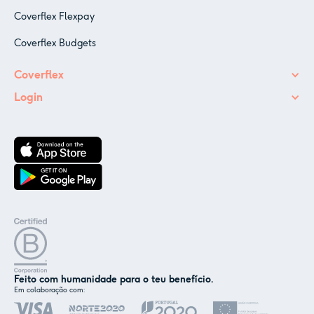
Coverflex Flexpay
Coverflex Budgets
Coverflex
Login
Feito com humanidade para o teu benefício.
✕
Em colaboração com:
Nós e os nossos parceiros usamos cookies ou
tecnologias semelhantes, conforme