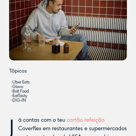
Tópicos
Uber Eats
Glovo
Bolt Food
EatTasty
DIG-IN
J
á contas com o teu
cartão refeição
Coverflex em restaurantes e supermercados