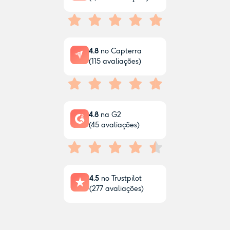
4.8
no Capterra
(
115
avaliações)
4.8
na G2
(
45
avaliações)
4.5
no Trustpilot
(
277
avaliações)