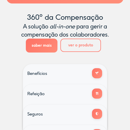
360º da Compensação
A solução
all-in-one
para gerir a
compensação dos colaboradores.
ver o produto
saber mais
Benefícios
Refeição
Vale
Poupança
Saúde
Infância
e Reforma
& bem-estar
Seguros
muitos outros...
Despesas
Ginásio
de educação
& Fitness
cartão que funciona em todo o lado