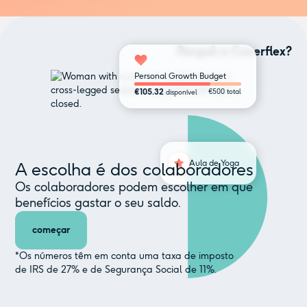
Porquê a Coverflex?
Personal Growth Budget
€105.32
€500 total
disponível
Aula de Yoga
A escolha é dos colaboradores
Os colaboradores podem escolher em que
benefícios gastar o seu saldo.
começar
*Os números têm em conta uma taxa de imposto
de IRS de 27% e de Segurança Social de 11%.