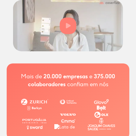
Mais de
20.000
empresas
e
375.000
colaboradores
confiam em nós