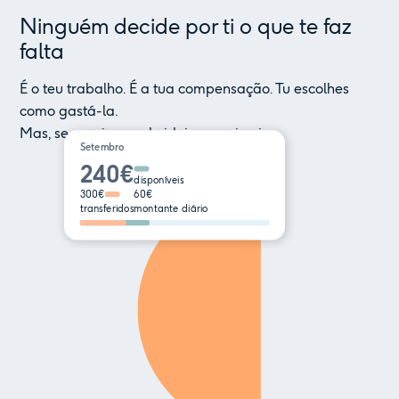
Ninguém decide por ti o que te faz
falta
É o teu trabalho. É a tua compensação. Tu escolhes
como gastá-la.
Mas, se precisares de ideias, aqui vai:
Setembro
240€
disponíveis
300€
60€
transferidos
montante diário
Flexpay