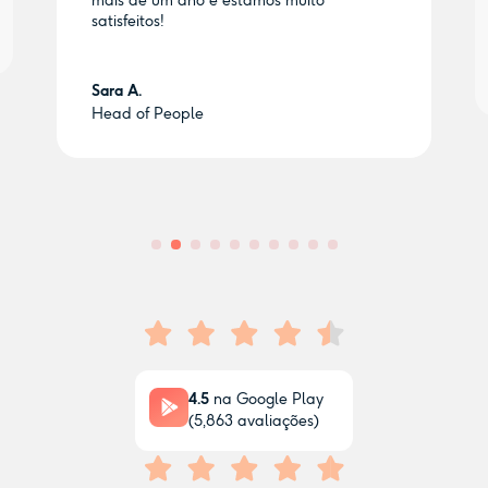
mais de um ano e estamos muito
satisfeitos!
Sara A.
Head of People
4.5
na Google Play
(
5,863
avaliações)