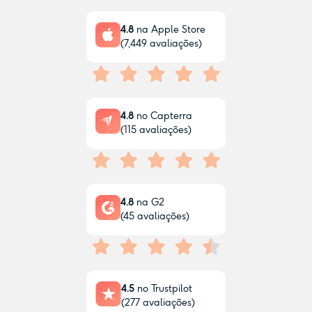
4.8
na Apple Store
(
7,449
avaliações)
4.8
no Capterra
(
115
avaliações)
4.8
na G2
(
45
avaliações)
4.5
no Trustpilot
(
277
avaliações)