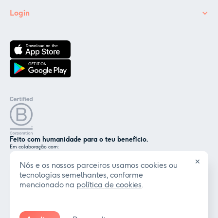
Login
Feito com humanidade para o teu benefício.
Em colaboração com:
✕
Nós e os nossos parceiros usamos cookies ou
tecnologias semelhantes, conforme
Certificado por:
mencionado na
política de cookies
.
© Coverflex 2026. Todos os direitos reservados.