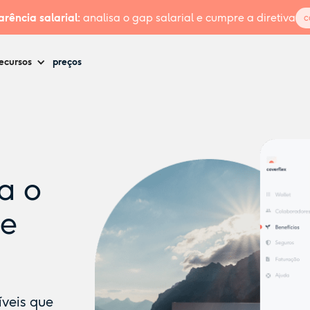
rência salarial:
analisa o gap salarial e cumpre a diretiva
c
ecursos
preços
a o
 e
íveis que