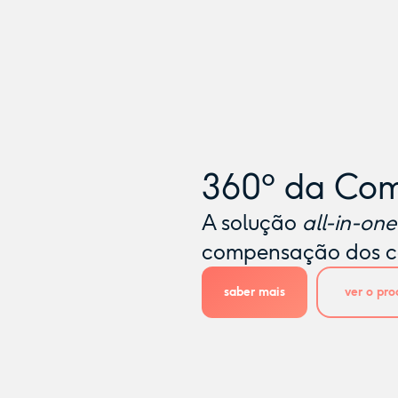
360º da Co
A solução
all-in-one
compensação dos c
saber mais
ver o pro