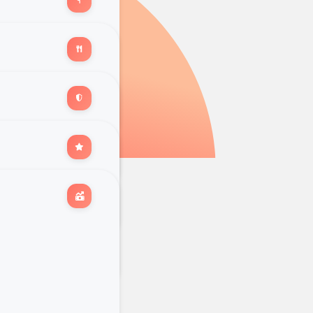
Saúde
& bem-estar
muitos
outros...
a em todo o lado
para usar
online ou em
loja
es
Transporte
outros adequados à
...
Calendarizados