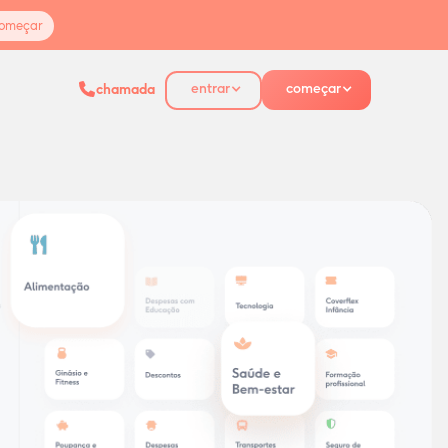
omeçar
entrar
começar
chamada