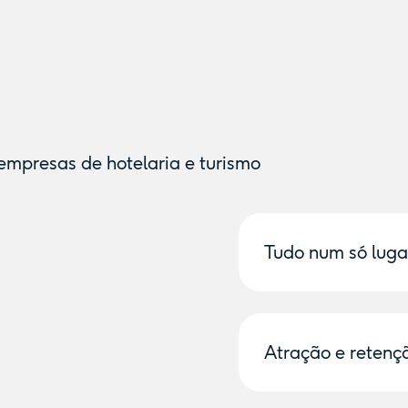
empresas de hotelaria e turismo
Tudo num só lugar
Gestão conjunta de be
seguros, e descontos
Atração e retenç
Aumento da competit