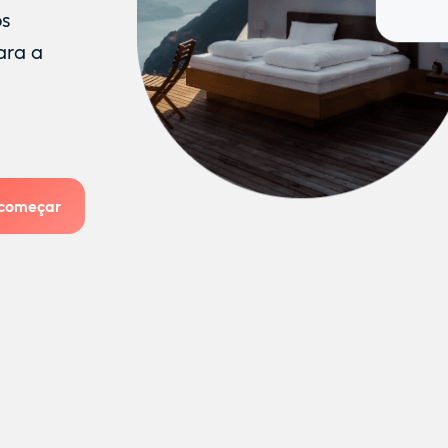
os
ara a