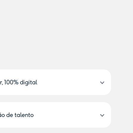
, 100% digital
nefícios flexíveis, cartão de alimentação,
 exclusivos numa só plataforma.
ão de talento
ividade da empresa no mercado de trabalho,