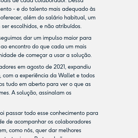
oais de cada colaborador. Dessa
lento - e do talento mais adequado às
oferecer, além do salário habitual, um
ser escolhidos, e não atribuídos.
seguimos dar um impulso maior para
i ao encontro do que cada um mais
tunidade de
começar a usar a solução
.
adores em agosto de 2021, expandiu
, com a experiência da Wallet e todos
mos tudo em aberto para ver o que as
mes. A solução, assinalam os
 foi passar todo esse conhecimento para
ade de acompanhar os colaboradores
em, como nós, quer dar melhores