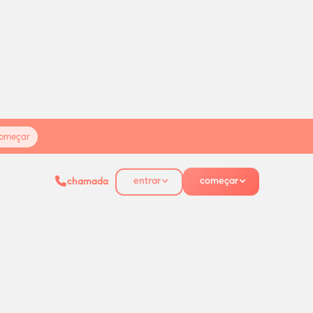
omeçar
entrar
começar
chamada