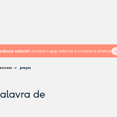
rência salarial:
analisa o gap salarial e cumpre a diretiva
c
ecursos
preços
palavra de