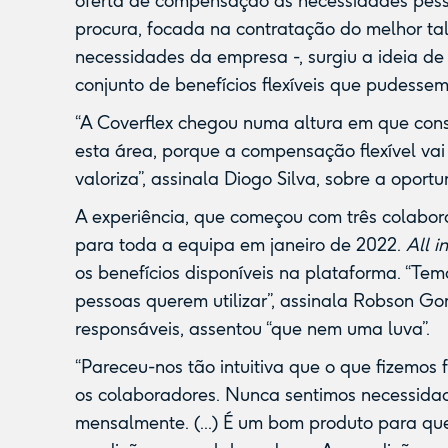
oferta de compensação às necessidades pess
procura, focada na contratação do melhor ta
necessidades da empresa -, surgiu a ideia de 
conjunto de benefícios flexíveis que pudessem 
“A Coverflex chegou numa altura em que con
esta área, porque a compensação flexível va
valoriza”, assinala Diogo Silva, sobre a opor
A experiência, que começou com três colabor
para toda a equipa em janeiro de 2022.
All in
os benefícios disponíveis na plataforma. “Te
pessoas querem utilizar”, assinala Robson Go
responsáveis, assentou “que nem uma luva”.
“Pareceu-nos tão intuitiva que o que fizemos
os colaboradores. Nunca sentimos necessid
mensalmente. (...) É um bom produto para qu