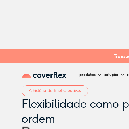
Hist´órias de clientes
Brief Creatives
Transpa
produtos
solução
r
A história da Brief Creatives
Flexibilidade como 
ordem