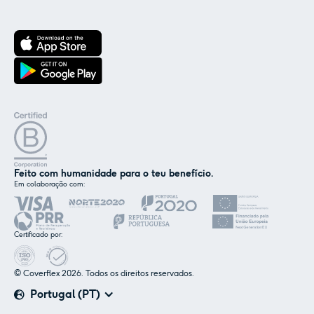
Feito com humanidade para o teu benefício.
Em colaboração com:
✕
Nós e os nossos parceiros usamos cookies ou
tecnologias semelhantes, conforme
mencionado na
política de cookies
.
Certificado por:
© Coverflex 2026. Todos os direitos reservados.
Aceitar
Personalizar
Portugal (PT)