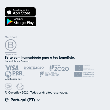
Feito com humanidade para o teu benefício.
Em colaboração com:
✕
Nós e os nossos parceiros usamos cookies ou
tecnologias semelhantes, conforme
Certificado por:
mencionado na
política de cookies
.
© Coverflex 2026. Todos os direitos reservados.
Aceitar
Personalizar
Portugal (PT)