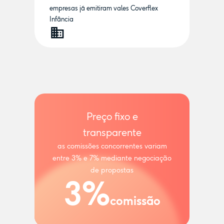
empresas já emitiram vales Coverflex
Infância
Preço fixo e
transparente
as comissões concorrentes variam
entre 3% e 7% mediante negociação
de propostas
3%
comissão