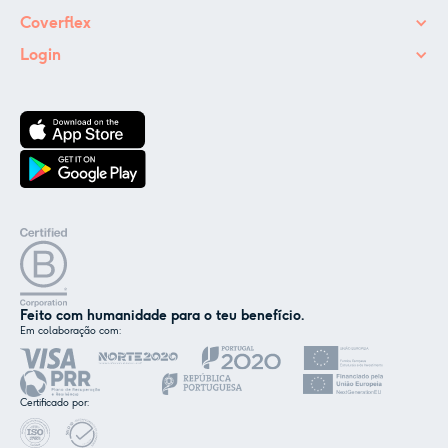
Coverflex
Login
Feito com humanidade para o teu benefício.
Em colaboração com:
✕
Nós e os nossos parceiros usamos cookies ou
tecnologias semelhantes, conforme
Certificado por:
mencionado na
política de cookies
.