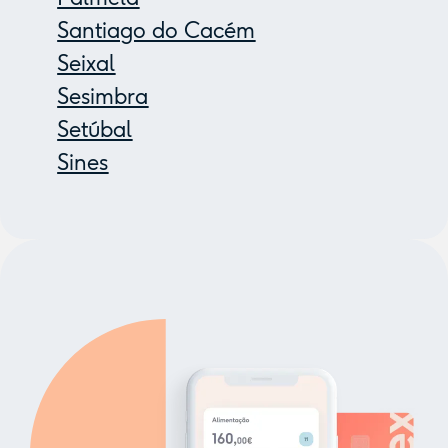
Santiago do Cacém
Seixal
Sesimbra
Setúbal
Sines