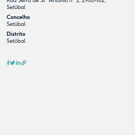
Rua Serra de Stº António nº 2, 2900-102,
Setúbal
Concelho
Setúbal
Distrito
Setúbal