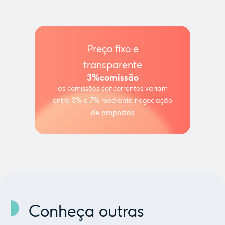
Preço fixo e
transparente
3%
comissão
as comissões concorrentes variam
entre 3% e 7% mediante negociação
de propostas
Conheça outras