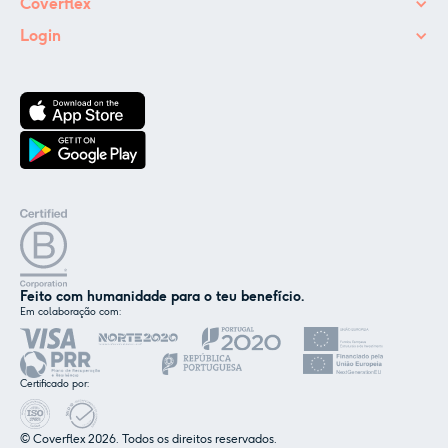
Coverflex
Login
Feito com humanidade para o teu benefício.
Em colaboração com:
✕
Nós e os nossos parceiros usamos cookies ou
tecnologias semelhantes, conforme
Certificado por:
mencionado na
política de cookies
.
© Coverflex 2026. Todos os direitos reservados.