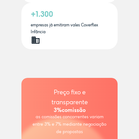
+1.300
empresas já emitiram vales Coverflex
Infância
Preço fixo e
transparente
3%
comissão
as comissões concorrentes variam
entre 3% e 7% mediante negociação
de propostas