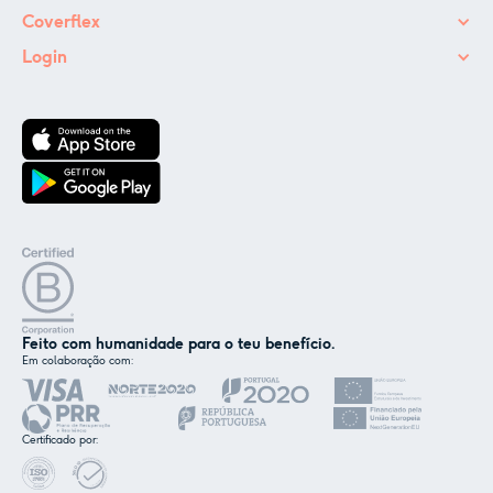
Coverflex
Login
Feito com humanidade para o teu benefício.
Em colaboração com:
✕
Nós e os nossos parceiros usamos cookies ou
tecnologias semelhantes, conforme
Certificado por:
mencionado na
política de cookies
.