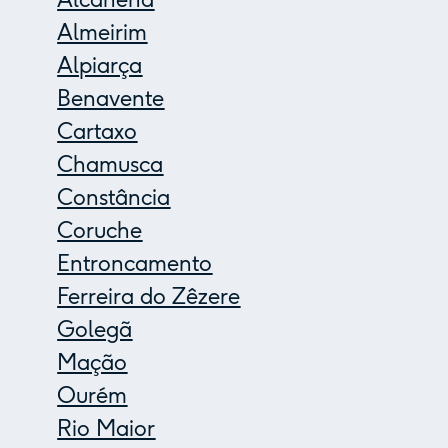
Almeirim
Alpiarça
Benavente
Cartaxo
Chamusca
Constância
Coruche
Entroncamento
Ferreira do Zêzere
Golegã
Mação
Ourém
Rio Maior