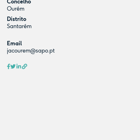
Concelho
Ourém
Distrito
Santarém
Email
jacourem@sapo.pt