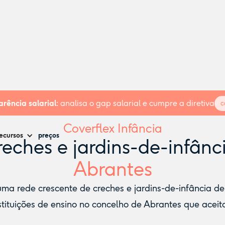
rência salarial:
analisa o gap salarial e cumpre a diretiva
c
Coverflex Infância
ecursos
preços
eches e jardins-de-infânc
Abrantes
a rede crescente de creches e jardins-de-infância de n
tituições de ensino no concelho de Abrantes que aceit