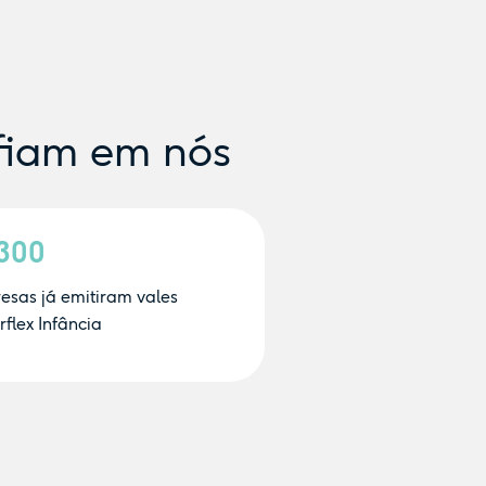
fiam em nós
.300
esas já emitiram vales
flex Infância