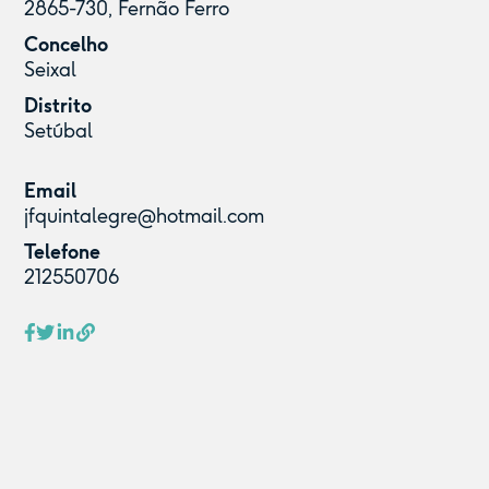
2865-730, Fernão Ferro
Concelho
Seixal
Distrito
Setúbal
Email
jfquintalegre@hotmail.com
Telefone
212550706