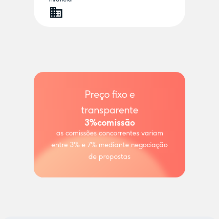
Preço fixo e
transparente
3%
comissão
as comissões concorrentes variam
entre 3% e 7% mediante negociação
de propostas