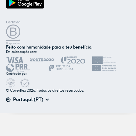
Feito com humanidade para o teu benefício.
Em colaboração com:
✕
Nós e os nossos parceiros usamos cookies ou
tecnologias semelhantes, conforme
Certificado por:
mencionado na
política de cookies
.
© Coverflex 2026. Todos os direitos reservados.
Aceitar
Personalizar
Portugal (PT)