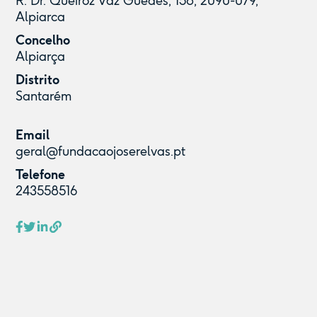
R. Dr. Queiroz Vaz Guedes, 158, 2090-079,
Alpiarca
Concelho
Alpiarça
Distrito
Santarém
Email
geral@fundacaojoserelvas.pt
Telefone
243558516