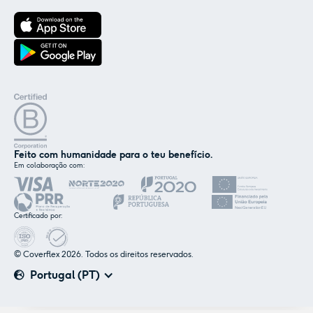
Feito com humanidade para o teu benefício.
Em colaboração com:
✕
Nós e os nossos parceiros usamos cookies ou
tecnologias semelhantes, conforme
Certificado por:
mencionado na
política de cookies
.
© Coverflex 2026. Todos os direitos reservados.
Aceitar
Personalizar
Portugal (PT)