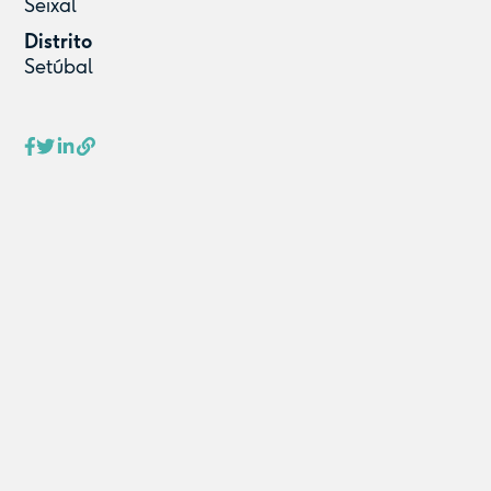
Seixal
Distrito
Setúbal