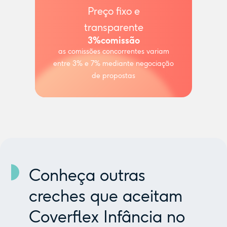
Preço fixo e
transparente
3%
comissão
as comissões concorrentes variam
entre 3% e 7% mediante negociação
de propostas
Conheça outras
creches que aceitam
Coverflex Infância no