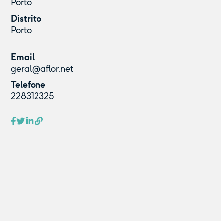
Porto
Distrito
Porto
Email
geral@aflor.net
Telefone
228312325