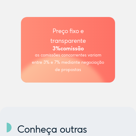
Preço fixo e
transparente
3%
comissão
as comissões concorrentes variam
entre 3% e 7% mediante negociação
de propostas
Conheça outras