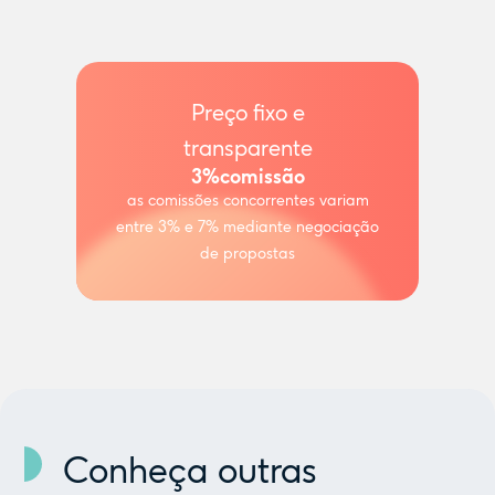
Preço fixo e
transparente
3%
comissão
as comissões concorrentes variam
entre 3% e 7% mediante negociação
de propostas
Conheça outras