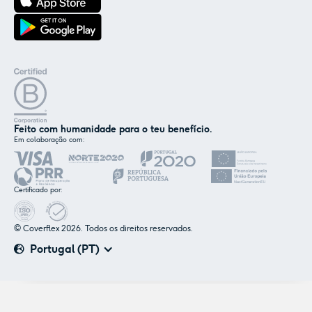
Feito com humanidade para o teu benefício.
Em colaboração com:
✕
Nós e os nossos parceiros usamos cookies ou
tecnologias semelhantes, conforme
Certificado por:
mencionado na
política de cookies
.
© Coverflex 2026. Todos os direitos reservados.
Aceitar
Personalizar
Portugal (PT)