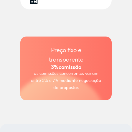
Preço fixo e
transparente
3%
comissão
as comissões concorrentes variam
entre 3% e 7% mediante negociação
de propostas