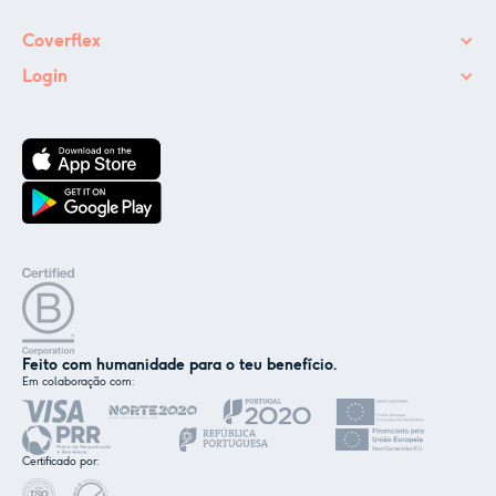
Coverflex
Login
Feito com humanidade para o teu benefício.
Em colaboração com:
✕
Nós e os nossos parceiros usamos cookies ou
tecnologias semelhantes, conforme
Certificado por:
mencionado na
política de cookies
.