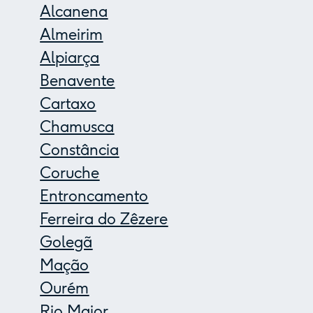
Alcanena
Almeirim
Alpiarça
Benavente
Cartaxo
Chamusca
Constância
Coruche
Entroncamento
Ferreira do Zêzere
Golegã
Mação
Ourém
Rio Maior