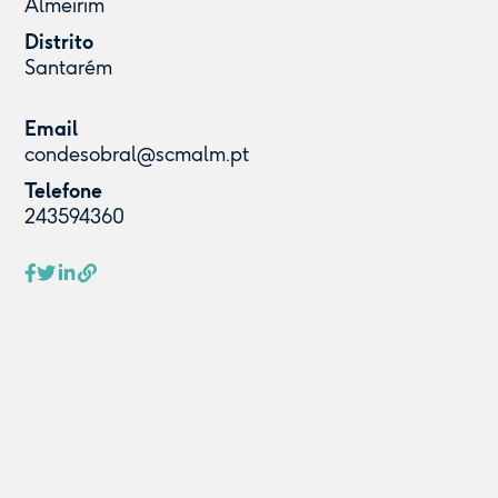
Almeirim
Distrito
Santarém
Email
condesobral@scmalm.pt
Telefone
243594360