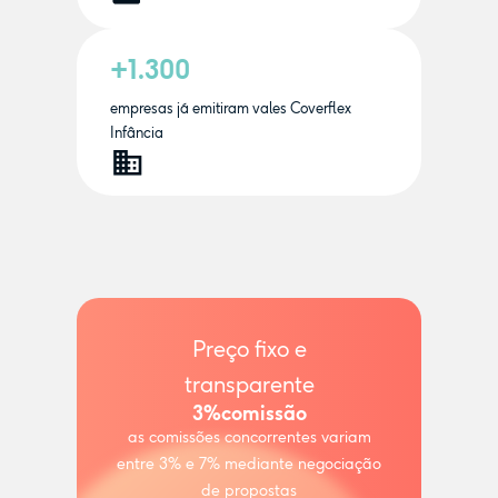
+1.300
empresas já emitiram vales Coverflex
Infância
Preço fixo e
transparente
3%
comissão
as comissões concorrentes variam
entre 3% e 7% mediante negociação
de propostas